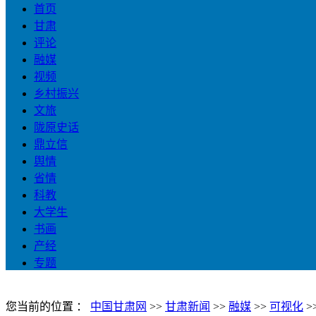
首页
甘肃
评论
融媒
视频
乡村振兴
文旅
陇原史话
鼎立信
舆情
省情
科教
大学生
书画
产经
专题
您当前的位置 ：
中国甘肃网
>>
甘肃新闻
>>
融媒
>>
可视化
>