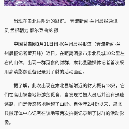
出现在肃北县附近的豺群。 奔流新闻·兰州晨报通讯
员 孟根朝力 额尔登曲龙 摄
中国甘肃网3月31日讯
据兰州晨报报道（奔流新闻·兰
州晨报记者董开炜）近日，在距离酒泉市肃北县城10公里左
右的山体，出现一群觅食的豺群，肃北县融媒体记者首次采
用高清影像设备记录到了豺的活动画面。
据了解，此次出现在肃北县城附近的豺大概有13只，它
们在高山裸岩地带游荡觅食，当发现拍摄人员后并没有迅速
逃离，而是慢悠悠地翻越了山岭。自今年2月份以来，肃北
县融媒体中心记者在该地带两次拍摄记录到了豺群的活动影
像。