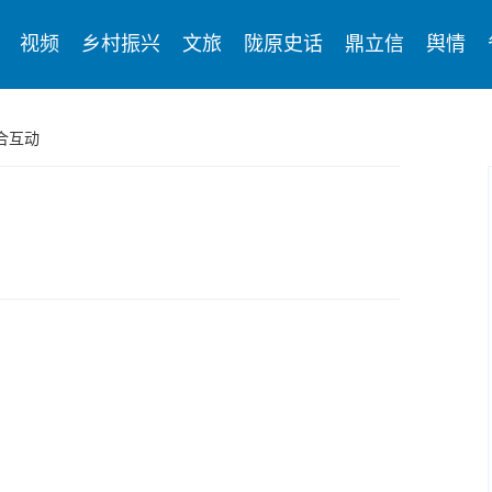
视频
乡村振兴
文旅
陇原史话
鼎立信
舆情
合互动