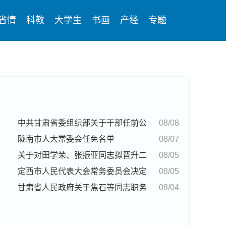
省情
科教
大学生
书画
产经
专题
中共甘肃省委组织部关于干部任前公
08/08
示的公告
陇南市人大常委会任免名单
08/07
关于对田学荣、张振亚同志拟晋升二
08/05
级巡视员公示的公告
定西市人民代表大会常务委员会决定
08/05
任免名单
甘肃省人民政府关于焦石等同志职务
08/04
任免的通知