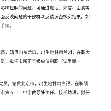
有影响任职的问题，可通过电话、来信、面谈等
当面反映问题的干部群众反馈调查核实结果。如
职手续。
党员，籍贯山东龙口，出生地甘肃兰州，在职大
研员，拟任市属正县级单位副职（试用期一
共党员，籍贯北京市，出生地甘肃白银，在职硕
州市第五十二中学教导处主任、校长助理，拟任