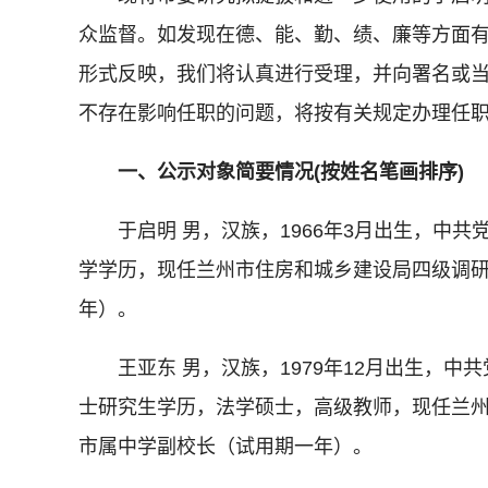
众监督。如发现在德、能、勤、绩、廉等方面
形式反映，我们将认真进行受理，并向署名或
不存在影响任职的问题，将按有关规定办理任
一、公示对象简要情况(按姓名笔画排序)
于启明 男，汉族，1966年3月出生，中共
学学历，现任兰州市住房和城乡建设局四级调
年）。
王亚东 男，汉族，1979年12月出生，中
士研究生学历，法学硕士，高级教师，现任兰
市属中学副校长（试用期一年）。