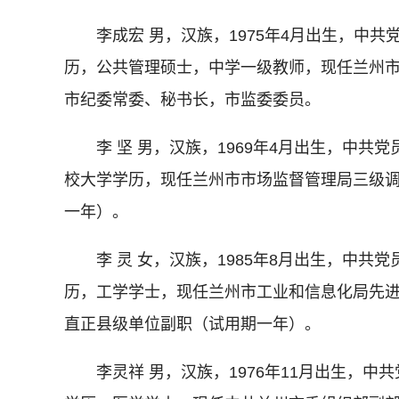
李成宏 男，汉族，1975年4月出生，中共
历，公共管理硕士，中学一级教师，现任兰州
市纪委常委、秘书长，市监委委员。
李 坚 男，汉族，1969年4月出生，中共
校大学学历，现任兰州市市场监督管理局三级
一年）。
李 灵 女，汉族，1985年8月出生，中共
历，工学学士，现任兰州市工业和信息化局先
直正县级单位副职（试用期一年）。
李灵祥 男，汉族，1976年11月出生，中