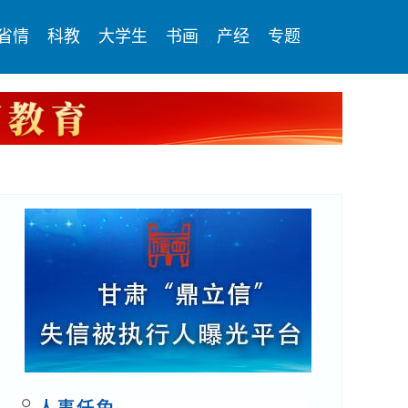
省情
科教
大学生
书画
产经
专题