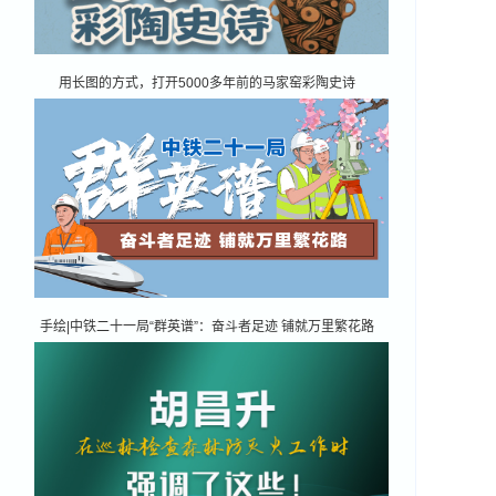
用长图的方式，打开5000多年前的马家窑彩陶史诗
手绘|中铁二十一局“群英谱”：奋斗者足迹 铺就万里繁花路