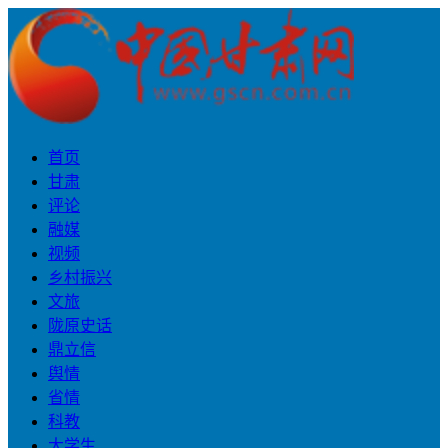
首页
甘肃
评论
融媒
视频
乡村振兴
文旅
陇原史话
鼎立信
舆情
省情
科教
大学生